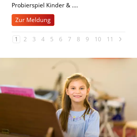
Probierspiel Kinder & ....
Zur Meldung
>
1
2
3
4
5
6
7
8
9
10
11