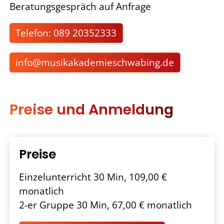
Beratungsgespräch auf Anfrage
Telefon: 089 20352333
nf
m
s
k
k
d
m
schw
b
ng
d
Preise und Anmeldung
Preise
Einzelunterricht 30 Min, 109,00 €
monatlich
2-er Gruppe 30 Min, 67,00 € monatlich