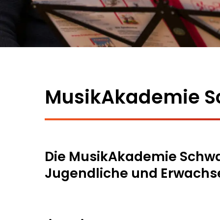
MusikAkademie S
Die MusikAkademie Schwabi
Jugendliche und Erwachs