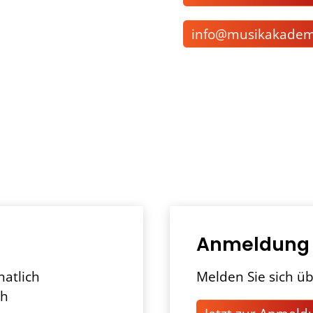
nf
m
s
k
k
d
Anmeldung
natlich
Melden Sie sich üb
ch