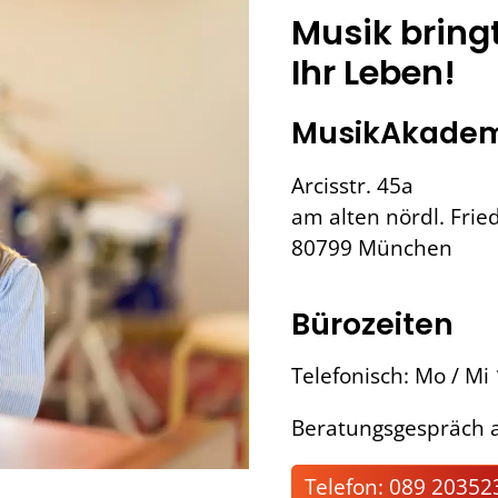
Musik bring
Ihr Leben!
MusikAkadem
Arcisstr. 45a
am alten nördl. Frie
80799 München
Bürozeiten
Telefonisch: Mo / Mi
Beratungsgespräch a
Telefon: 089 20352