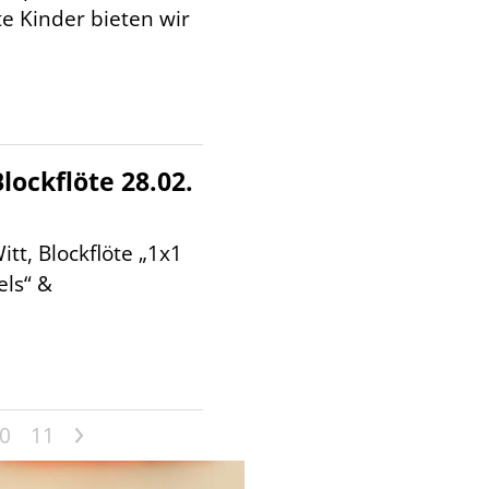
te Kinder bieten wir
lockflöte 28.02.
itt, Blockflöte „1x1
ls“ &
>
0
11