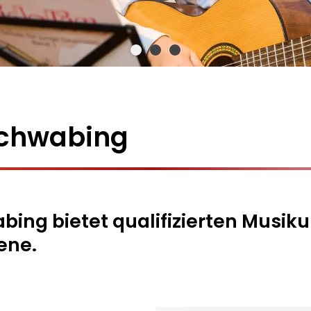
chwabing
ng bietet qualifizierten Musikun
ene.