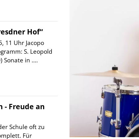
esdner Hof“
5, 11 Uhr Jacopo
ogramm: S. Leopold
 Sonate in ....
n - Freude an
er Schule oft zu
omplett. Für