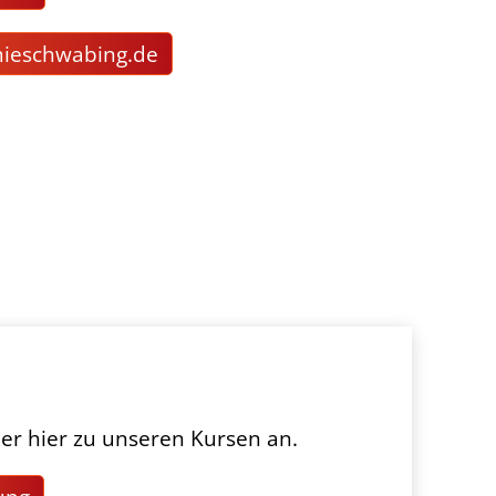
m
schw
b
ng
d
er hier zu unseren Kursen an.