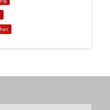
ung
n
chen