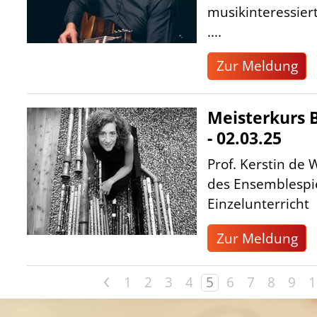
musikinteressier
....
Zur Meldung
Meisterkurs B
- 02.03.25
Prof. Kerstin de W
des Ensemblespie
Einzelunterricht
Zur Meldung
<
1
2
3
4
5
6
7
8
9
1