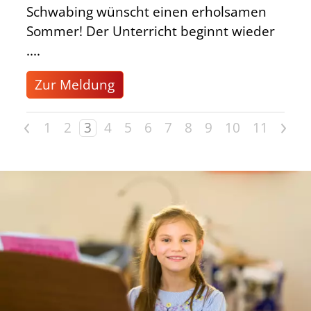
Schwabing wünscht einen erholsamen
Sommer! Der Unterricht beginnt wieder
....
Zur Meldung
<
>
1
2
3
4
5
6
7
8
9
10
11