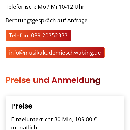
Telefonisch: Mo / Mi 10-12 Uhr
Beratungsgespräch auf Anfrage
Telefon: 089 20352333
nf
m
s
k
k
d
m
schw
b
ng
d
Preise und Anmeldung
Preise
Einzelunterricht 30 Min, 109,00 €
monatlich