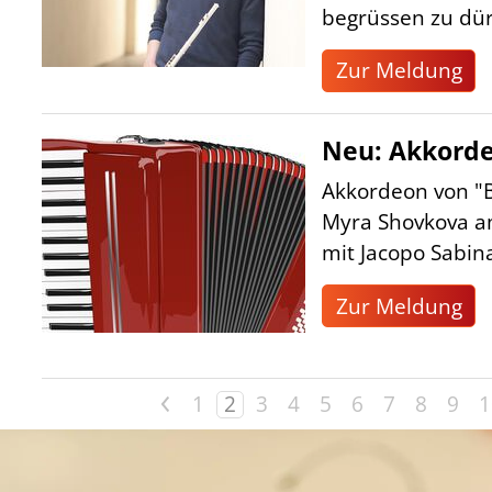
begrüssen zu dür
Zur Meldung
Neu: Akkorde
Akkordeon von "B
Myra Shovkova am
mit Jacopo Sabina
Zur Meldung
<
1
2
3
4
5
6
7
8
9
1