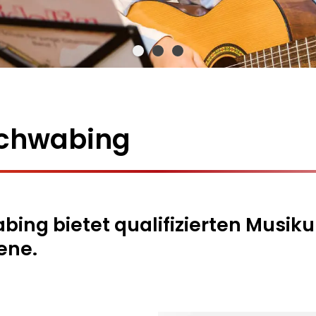
chwabing
ng bietet qualifizierten Musikun
ene.