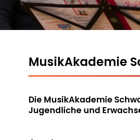
MusikAkademie S
Die MusikAkademie Schwabi
Jugendliche und Erwachs