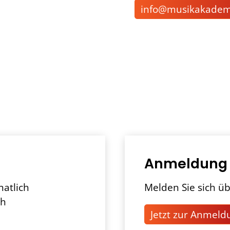
nf
m
s
k
k
d
Anmeldung
natlich
Melden Sie sich üb
ch
Jetzt zur Anmeld