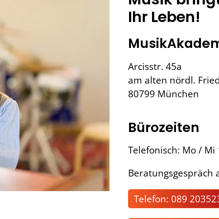
Ihr Leben!
MusikAkadem
Arcisstr. 45a
am alten nördl. Frie
80799 München
Bürozeiten
Telefonisch: Mo / Mi
Beratungsgespräch a
Telefon: 089 20352