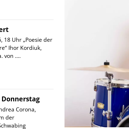
ert
6, 18 Uhr „Poesie der
e“ Ihor Kordiuk,
 von ....
 Donnerstag
ndrea Corona,
am der
Schwabing