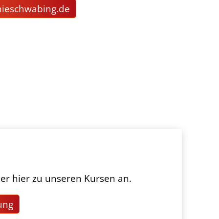
m
schw
b
ng
d
er hier zu unseren Kursen an.
ung