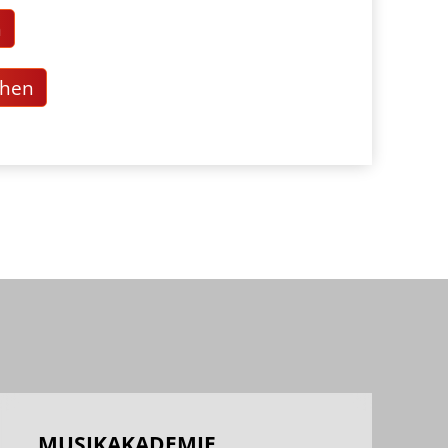
n
chen
MUSIKAKADEMIE