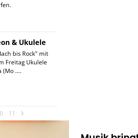
fen.
on & Ukulele
ach bis Rock" mit
 Freitag Ukulele
 (Mo ....
>
0
11
Musik bring